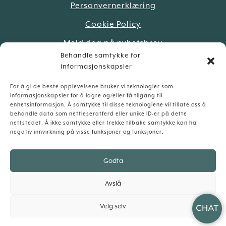
Personvernerklæring
Cookie Policy
Meld deg på nyhetsbrev
Behandle samtykke for
informasjonskapsler
For å gi de beste opplevelsene bruker vi teknologier som
informasjonskapsler for å lagre og/eller få tilgang til
enhetsinformasjon. Å samtykke til disse teknologiene vil tillate oss å
behandle data som nettleseratferd eller unike ID-er på dette
nettstedet. Å ikke samtykke eller trekke tilbake samtykke kan ha
negativ innvirkning på visse funksjoner og funksjoner.
Godta
Vårt søsterhotell:
Avslå
Velg selv
Haus
Laga av